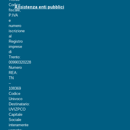
Codice
Assistenza enti pubblici
fiscale,
P.IVA
e
numero
iscrizione
al
Registro
imprese
di
Trento:
00990320228
Numero
REA:
TN
–
108369
Codice
Univoco
Destinatario:
UVIZPCO
Capitale
Sociale
interamente