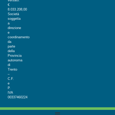
versato:
€
8.033.208,00
Società
soggetta
a
direzione
e
coordinamento
da
parte
della
Provincia
autonoma
di
Trento
–
C.F.
e
P.
IVA
00337460224