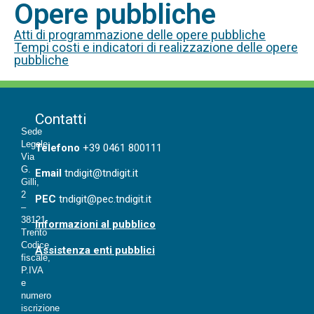
Opere pubbliche
Atti di programmazione delle opere pubbliche
Tempi costi e indicatori di realizzazione delle opere
pubbliche
Contatti
Sede
Legale:
T
elefono
+39 0461 800111
Via
G.
Email
tndigit@tndigit.it
Gilli,
2
PEC
tndigit@pec.tndigit.it
–
38121
Informazioni al pubblico
Trento
Codice
Assistenza enti pubblici
fiscale,
P.IVA
e
numero
iscrizione