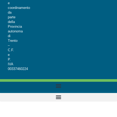
e
coordinamento
da
parte
della
Provincia
autonoma
di
Trento
–
C.F.
e
P.
IVA
00337460224