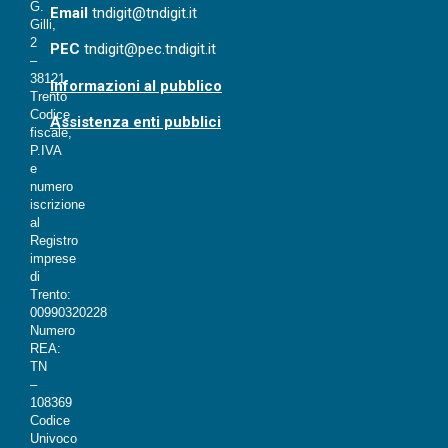
G.
Email
tndigit@tndigit.it
Gilli,
2
PEC
tndigit@pec.tndigit.it
–
38121
Informazioni al pubblico
Trento
Codice
Assistenza enti pubblici
fiscale,
P.IVA
e
numero
iscrizione
al
Registro
imprese
di
Trento:
00990320228
Numero
REA:
TN
–
108369
Codice
Univoco