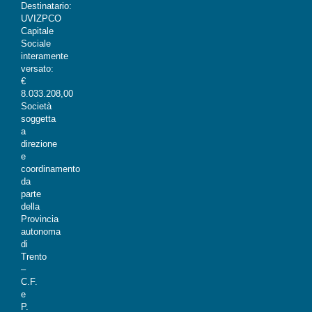
Destinatario:
UVIZPCO
Capitale
Sociale
interamente
versato:
€
8.033.208,00
Società
soggetta
a
direzione
e
coordinamento
da
parte
della
Provincia
autonoma
di
Trento
–
C.F.
e
P.