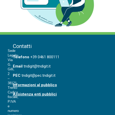
Contatti
Sede
Legale:
T
elefono
+39 0461 800111
Via
G.
Email
tndigit@tndigit.it
Gilli,
2
PEC
tndigit@pec.tndigit.it
–
38121
Informazioni al pubblico
Trento
Codice
Assistenza enti pubblici
fiscale,
P.IVA
e
numero