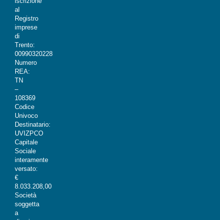
iscrizione
al
Registro
imprese
di
Trento:
00990320228
Numero
REA:
TN
–
108369
Codice
Univoco
Destinatario:
UVIZPCO
Capitale
Sociale
interamente
versato:
€
8.033.208,00
Società
soggetta
a