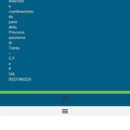
direzione
e
coordinamento
da
parte
della
Provincia
autonoma
di
Trento
–
C.F.
e
P.
IVA
00337460224