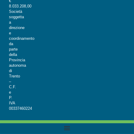
€
8.033.208,00
Società
soggetta
a
direzione
e
coordinamento
da
parte
della
Provincia
autonoma
di
Trento
–
C.F.
e
P.
IVA
00337460224