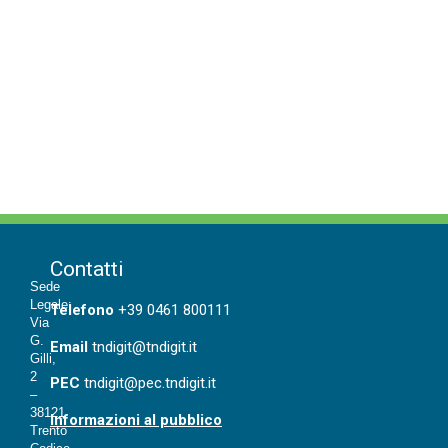
Contatti
Sede
Legale:
T
elefono
+39 0461 800111
Via
G.
Email
tndigit@tndigit.it
Gilli,
2
PEC
tndigit@pec.tndigit.it
–
38121
Informazioni al pubblico
Trento