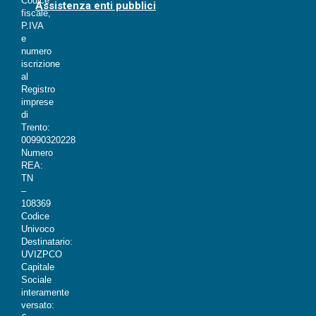
Codice
Assistenza enti pubblici
fiscale,
P.IVA
e
numero
iscrizione
al
Registro
imprese
di
Trento:
00990320228
Numero
REA:
TN
–
108369
Codice
Univoco
Destinatario:
UVIZPCO
Capitale
Sociale
interamente
versato: