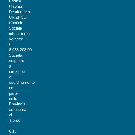
Codice
Univoco
Destinatario:
UVIZPCO
Capitale
Sociale
interamente
versato:
€
8.033.208,00
Società
soggetta
a
direzione
e
coordinamento
da
parte
della
Provincia
autonoma
di
Trento
–
C.F.