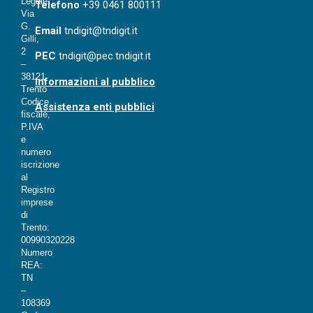
Legale:
T
elefono
+39 0461 800111
Via
G.
Email
tndigit@tndigit.it
Gilli,
2
PEC
tndigit@pec.tndigit.it
–
38121
Informazioni al pubblico
Trento
Codice
Assistenza enti pubblici
fiscale,
P.IVA
e
numero
iscrizione
al
Registro
imprese
di
Trento:
00990320228
Numero
REA:
TN
–
108369