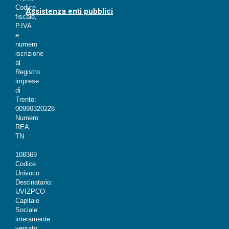
Codice
Assistenza enti pubblici
fiscale,
P.IVA
e
numero
iscrizione
al
Registro
imprese
di
Trento:
00990320228
Numero
REA:
TN
–
108369
Codice
Univoco
Destinatario:
UVIZPCO
Capitale
Sociale
interamente
versato: