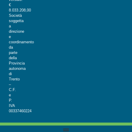
€
8.033.208,00
Società
soggetta
a
direzione
e
coordinamento
da
parte
della
Provincia
autonoma
di
Trento
–
C.F.
e
P.
IVA
00337460224