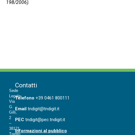
198/2006).
Contatti
Sede
Legale:
T
elefono
+39 0461 800111
Via
G.
Email
tndigit@tndigit.it
Gilli,
2
PEC
tndigit@pec.tndigit.it
–
38121
Informazioni al pubblico
Trento