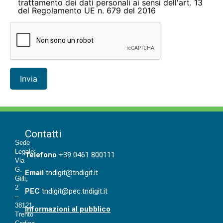
trattamento dei dati personali ai sensi dell'art. 13
del Regolamento UE n. 679 del 2016
Contatti
Sede
Legale:
T
elefono
+39 0461 800111
Via
G.
Email
tndigit@tndigit.it
Gilli,
2
PEC
tndigit@pec.tndigit.it
–
38121
Informazioni al pubblico
Trento