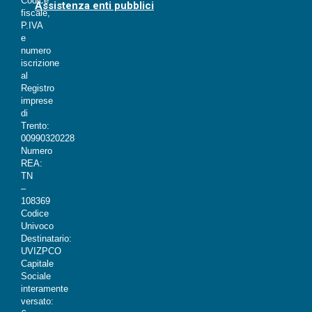
Codice
Assistenza enti pubblici
fiscale,
P.IVA
e
numero
iscrizione
al
Registro
imprese
di
Trento:
00990320228
Numero
REA:
TN
–
108369
Codice
Univoco
Destinatario:
UVIZPCO
Capitale
Sociale
interamente
versato: