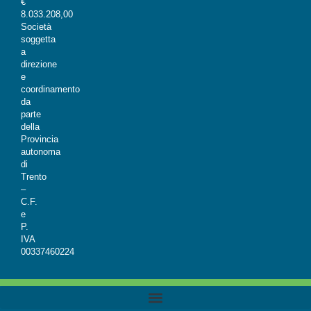
€
8.033.208,00
Società
soggetta
a
direzione
e
coordinamento
da
parte
della
Provincia
autonoma
di
Trento
–
C.F.
e
P.
IVA
00337460224