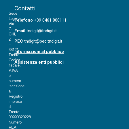
Contatti
Sede
Legale:
T
elefono
+39 0461 800111
Via
G.
Email
tndigit@tndigit.it
Gilli,
2
PEC
tndigit@pec.tndigit.it
–
38121
Informazioni al pubblico
Trento
Codice
Assistenza enti pubblici
fiscale,
P.IVA
e
numero
iscrizione
al
Registro
imprese
di
Trento:
00990320228
Numero
REA: