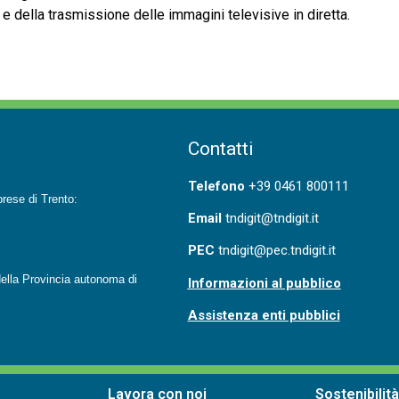
i e della trasmissione delle immagini televisive in diretta.
Contatti
T
elefono
+39 0461 800111
prese di Trento:
Email
tndigit@tndigit.it
PEC
tndigit@pec.tndigit.it
ella Provincia autonoma di
Informazioni al pubblico
Assistenza enti pubblici
Lavora con noi
Sostenibilità