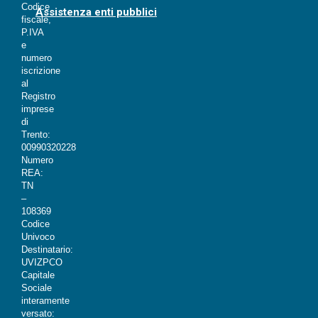
Codice
Assistenza enti pubblici
fiscale,
P.IVA
e
numero
iscrizione
al
Registro
imprese
di
Trento:
00990320228
Numero
REA:
TN
–
108369
Codice
Univoco
Destinatario:
UVIZPCO
Capitale
Sociale
interamente
versato: