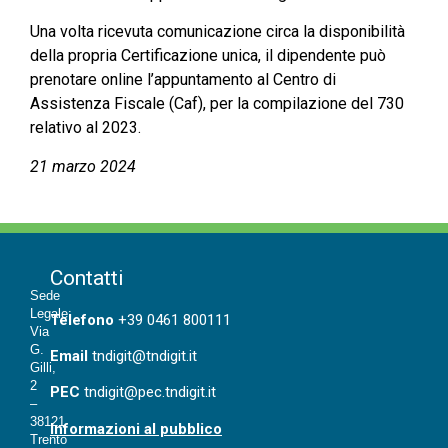
Una volta ricevuta comunicazione circa la disponibilità
della propria Certificazione unica, il dipendente può
prenotare online l’appuntamento al Centro di
Assistenza Fiscale (Caf), per la compilazione del 730
relativo al 2023.
21 marzo 2024
Contatti
Sede
Legale:
T
elefono
+39 0461 800111
Via
G.
Email
tndigit@tndigit.it
Gilli,
2
PEC
tndigit@pec.tndigit.it
–
38121
Informazioni al pubblico
Trento