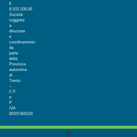
€
8.033.208,00
Società
soggetta
a
direzione
e
coordinamento
da
parte
della
Provincia
autonoma
di
Trento
–
C.F.
e
P.
IVA
00337460224