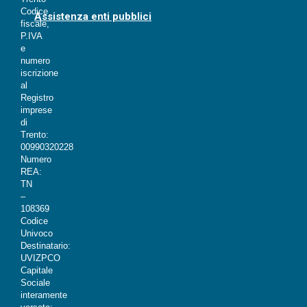
Codice
Assistenza enti pubblici
fiscale,
P.IVA
e
numero
iscrizione
al
Registro
imprese
di
Trento:
00990320228
Numero
REA:
TN
–
108369
Codice
Univoco
Destinatario:
UVIZPCO
Capitale
Sociale
interamente