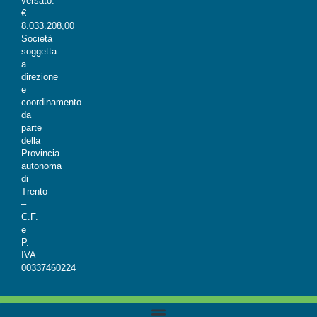
versato:
€
8.033.208,00
Società
soggetta
a
direzione
e
coordinamento
da
parte
della
Provincia
autonoma
di
Trento
–
C.F.
e
P.
IVA
00337460224