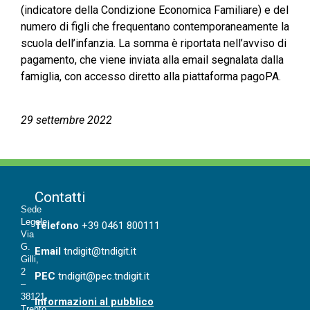
(indicatore della Condizione Economica Familiare) e del
numero di figli che frequentano contemporaneamente la
scuola dell’infanzia. La somma è riportata nell’avviso di
pagamento, che viene inviata alla email segnalata dalla
famiglia, con accesso diretto alla piattaforma pagoPA.
29 settembre 2022
Contatti
Sede
Legale:
T
elefono
+39 0461 800111
Via
G.
Email
tndigit@tndigit.it
Gilli,
2
PEC
tndigit@pec.tndigit.it
–
38121
Informazioni al pubblico
Trento