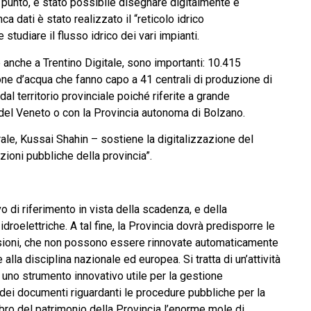
to punto, è stato possibile disegnare digitalmente e
ca dati è stato realizzato il “reticolo idrico
studiare il flusso idrico dei vari impianti.
e anche a Trentino Digitale, sono importanti: 10.415
ione d’acqua che fanno capo a 41 centrali di produzione di
dal territorio provinciale poiché riferite a grande
del Veneto o con la Provincia autonoma di Bolzano.
erale, Kussai Shahin – sostiene la digitalizzazione del
azioni pubbliche della provincia”.
o di riferimento in vista della scadenza, e della
roelettriche. A tal fine, la Provincia dovrà predisporre le
sioni, che non possono essere rinnovate automaticamente
lla disciplina nazionale ed europea. Si tratta di un’attività
uno strumento innovativo utile per la gestione
a dei documenti riguardanti le procedure pubbliche per la
ibro del patrimonio della Provincia l’enorme mole di