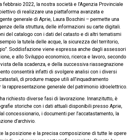
 febbraio 2022, la nostra società e l’Agenzia Provinciale
’obiettivo di realizzare una piattaforma avanzata e
rigente generale di Aprie, Laura Boschini – permette una
enze della struttura, delle informazioni su carte digitali.
ni del catalogo con i dati del catasto e di altri tematismi
esempio la tutela delle acque, la sicurezza del territorio,
saggio”. Soddisfazione viene espressa anche dagli assessori
zione, e allo Sviluppo economico, ricerca e lavoro, secondo
in vista della scadenza, e della successiva riassegnazione
ento consentirà infatti di svolgere analisi con i diversi
le catastali, di produrre mappe utili all’inquadramento
er la rappresentazione generale del patrimonio idroelettrico.
 ha richiesto diverse fasi di lavorazione. Innanzitutto, è
rafie storiche con i dati attuali disponibili presso Aprie,
 dal concessionario, i documenti per l’accatastamento, la
zione d’archivio.
nte la posizione e la precisa composizione di tutte le opere