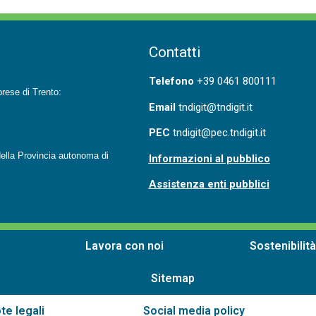
Contatti
T
elefono
+39 0461 800111
prese di Trento:
Email
tndigit@tndigit.it
PEC
tndigit@pec.tndigit.it
ella Provincia autonoma di
Informazioni al pubblico
Assistenza enti pubblici
Lavora con noi
Sostenibilità
Sitemap
te legali
Social media policy