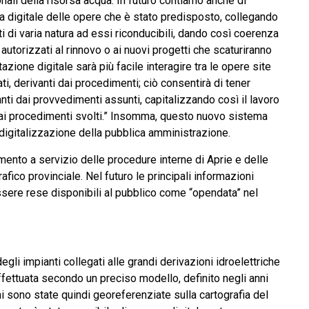
onali della risorsa acqua. In futuro contiamo anche di
ema digitale delle opere che è stato predisposto, collegando
ti di varia natura ad essi riconducibili, dando così coerenza
 autorizzati al rinnovo o ai nuovi progetti che scaturiranno
zione digitale sarà più facile interagire tra le opere site
ti, derivanti dai procedimenti; ciò consentirà di tener
nti dai provvedimenti assunti, capitalizzando così il lavoro
 ai procedimenti svolti.” Insomma, questo nuovo sistema
 digitalizzazione della pubblica amministrazione.
mento a servizio delle procedure interne di Aprie e delle
afico provinciale. Nel futuro le principali informazioni
ssere rese disponibili al pubblico come “opendata” nel
egli impianti collegati alle grandi derivazioni idroelettriche
ffettuata secondo un preciso modello, definito negli anni
ni sono state quindi georeferenziate sulla cartografia del