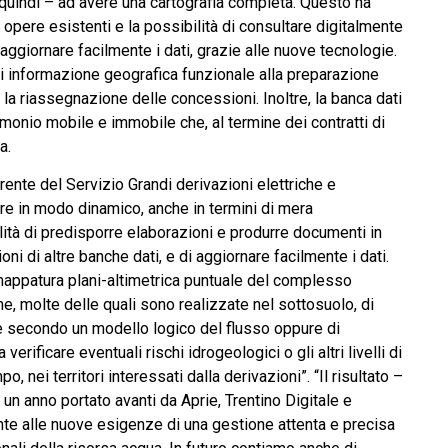
– quindi – ad avere una cartografia completa. Questo ha
 opere esistenti e la possibilità di consultare digitalmente
 di aggiornare facilmente i dati, grazie alle nuove tecnologie.
di informazione geografica funzionale alla preparazione
a riassegnazione delle concessioni. Inoltre, la banca dati
monio mobile e immobile che, al termine dei contratti di
a.
rente del Servizio Grandi derivazioni elettriche e
are in modo dinamico, anche in termini di mera
lità di predisporre elaborazioni e produrre documenti in
oni di altre banche dati, e di aggiornare facilmente i dati.
 mappatura plani-altimetrica puntuale del complesso
ne, molte delle quali sono realizzate nel sottosuolo, di
ione secondo un modello logico del flusso oppure di
verificare eventuali rischi idrogeologici o gli altri livelli di
, nei territori interessati dalla derivazioni”. “Il risultato –
re un anno portato avanti da Aprie, Trentino Digitale e
nte alle nuove esigenze di una gestione attenta e precisa