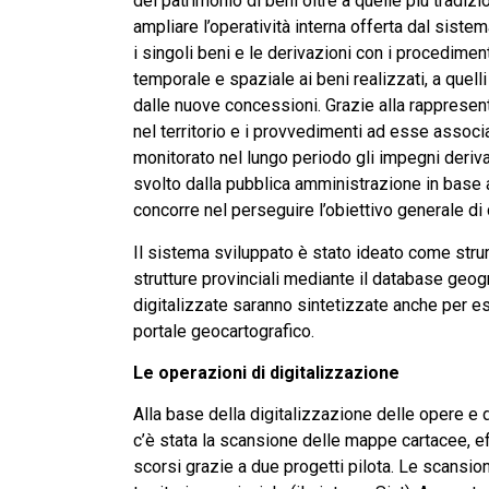
del patrimonio di beni oltre a quelle più tradizi
ampliare l’operatività interna offerta dal sist
i singoli beni e le derivazioni con i procedimen
temporale e spaziale ai beni realizzati, a quelli
dalle nuove concessioni. Grazie alla rappresenta
nel territorio e i provvedimenti ad esse associa
monitorato nel lungo periodo gli impegni deriva
svolto dalla pubblica amministrazione in base
concorre nel perseguire l’obiettivo generale di
Il sistema sviluppato è stato ideato come stru
strutture provinciali mediante il database geogr
digitalizzate saranno sintetizzate anche per e
portale geocartografico.
Le operazioni di digitalizzazione
Alla base della digitalizzazione delle opere e d
c’è stata la scansione delle mappe cartacee, e
scorsi grazie a due progetti pilota. Le scansio