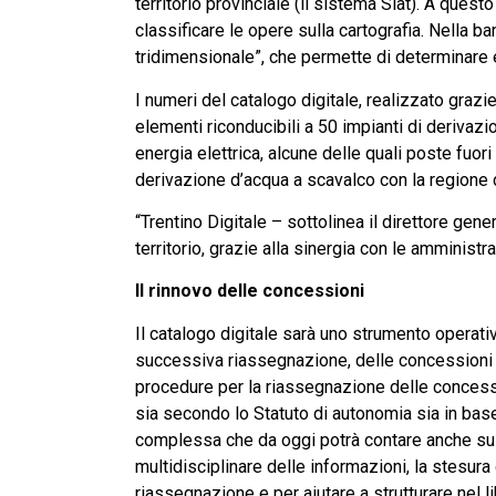
territorio provinciale (il sistema Siat). A ques
classificare le opere sulla cartografia. Nella ban
tridimensionale”, che permette di determinare e 
I numeri del catalogo digitale, realizzato grazi
elementi riconducibili a 50 impianti di derivaz
energia elettrica, alcune delle quali poste fuori 
derivazione d’acqua a scavalco con la regione 
“Trentino Digitale – sottolinea il direttore gen
territorio, grazie alla sinergia con le amministr
Il rinnovo delle concessioni
Il catalogo digitale sarà uno strumento operativ
successiva riassegnazione, delle concessioni id
procedure per la riassegnazione delle conces
sia secondo lo Statuto di autonomia sia in base a
complessa che da oggi potrà contare anche su 
multidisciplinare delle informazioni, la stesur
riassegnazione e per aiutare a strutturare nel l