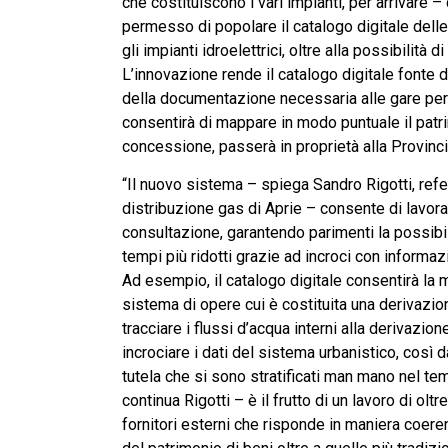
che costituiscono i vari impianti, per arrivare 
permesso di popolare il catalogo digitale delle
gli impianti idroelettrici, oltre alla possibilità
L’innovazione rende il catalogo digitale fonte 
della documentazione necessaria alle gare per l
consentirà di mappare in modo puntuale il patri
concessione, passerà in proprietà alla Provinci
“Il nuovo sistema – spiega Sandro Rigotti, refe
distribuzione gas di Aprie – consente di lavor
consultazione, garantendo parimenti la possibi
tempi più ridotti grazie ad incroci con informazi
Ad esempio, il catalogo digitale consentirà la
sistema di opere cui è costituita una derivazio
tracciare i flussi d’acqua interni alla derivaz
incrociare i dati del sistema urbanistico, così da 
tutela che si sono stratificati man mano nel tempo
continua Rigotti – è il frutto di un lavoro di olt
fornitori esterni che risponde in maniera coere