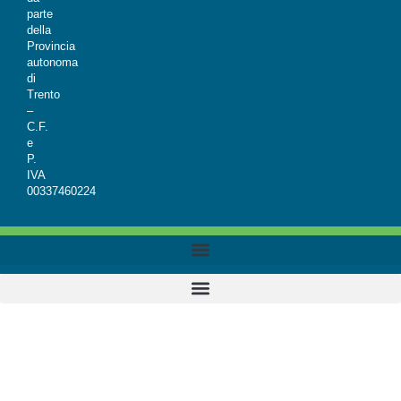
parte
della
Provincia
autonoma
di
Trento
–
C.F.
e
P.
IVA
00337460224