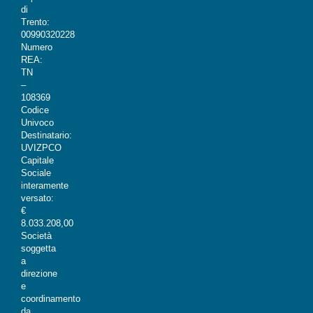
di
Trento:
00990320228
Numero
REA:
TN
–
108369
Codice
Univoco
Destinatario:
UVIZPCO
Capitale
Sociale
interamente
versato:
€
8.033.208,00
Società
soggetta
a
direzione
e
coordinamento
da