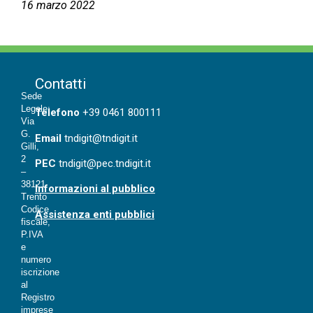
16 marzo 2022
Contatti
Sede
Legale:
T
elefono
+39 0461 800111
Via
G.
Email
tndigit@tndigit.it
Gilli,
2
PEC
tndigit@pec.tndigit.it
–
38121
Informazioni al pubblico
Trento
Codice
Assistenza enti pubblici
fiscale,
P.IVA
e
numero
iscrizione
al
Registro
imprese