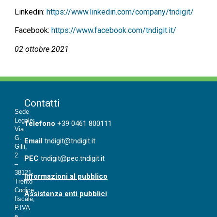
Linkedin:
https://www.linkedin.com/company/tndigit/
Facebook:
https://www.facebook.com/tndigit.it/
02 ottobre 2021
Contatti
Sede
Legale:
T
elefono
+39 0461 800111
Via
G.
Email
tndigit@tndigit.it
Gilli,
2
PEC
tndigit@pec.tndigit.it
–
38121
Informazioni al pubblico
Trento
Codice
Assistenza enti pubblici
fiscale,
P.IVA
e