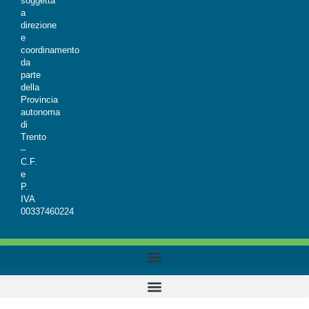
soggetta
a
direzione
e
coordinamento
da
parte
della
Provincia
autonoma
di
Trento
–
C.F.
e
P.
IVA
00337460224