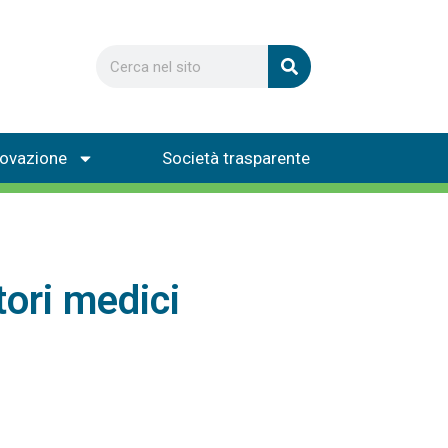
novazione
Società trasparente
tori medici